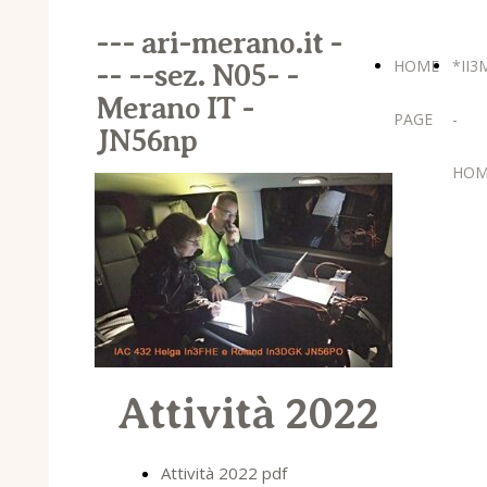
--- ari-merano.it -
HOME
*II3
-- --sez. N05- -
Merano IT -
PAGE
-
JN56np
HOM
Attività 2022
Attività 2022 pdf