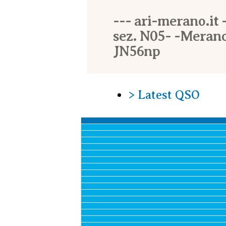
--- ari-merano.it -
sez. N05- -Merano
JN56np
> Latest QSO