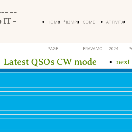
-- --
 IT -
HOME
*II3MPL
COME
ATTIVITA'
I
PAGE
-
ERAVAMO
- 2024
P
Latest QSOs CW mode
next
HOME*
FIELD-
R
DAY
R
U