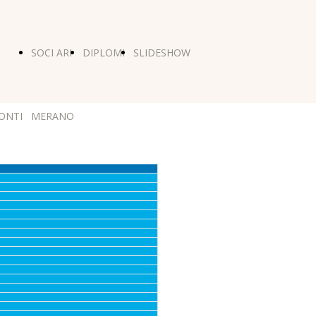
SOCI ARI
DIPLOMI
SLIDESHOW
ONTI
MERANO
ADIO
5 E
5